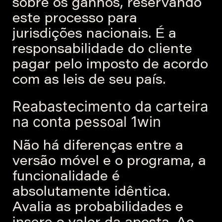
sobre os ganhos, reservando
este processo para
jurisdições nacionais. É a
responsabilidade do cliente
pagar pelo imposto de acordo
com as leis de seu país.
Reabastecimento da carteira
na conta pessoal 1win
Não há diferenças entre a
versão móvel e o programa, a
funcionalidade é
absolutamente idêntica.
Avalia as probabilidades e