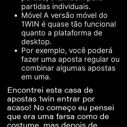
partidas individuais.
Móvel A versão móvel do
1WIN é quase tão funcional
quanto a plataforma de
desktop.
Por exemplo, você poderá
fazer uma aposta regular ou
combinar algumas apostas
em uma.
Encontrei esta casa de
apostas 1win entrar por
acaso! No começo eu pensei
que era uma farsa como de
costume, mas depois de