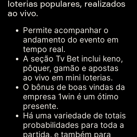
loterias populares, realizados
ao vivo.
Permite acompanhar o
andamento do evento em
tempo real.
A seção Tv Bet inclui keno,
pôquer, gamão e apostas
ao vivo em mini loterias.
O bônus de boas vindas da
empresa 1win é um ótimo
presente.
Há uma variedade de totais
probabilidades para toda a
partida, e também para