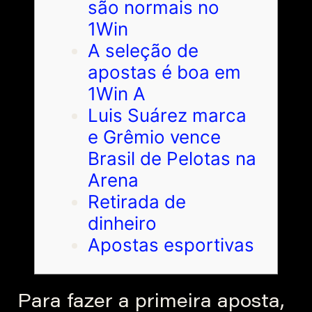
são normais no
1Win
A seleção de
apostas é boa em
1Win A
Luis Suárez marca
e Grêmio vence
Brasil de Pelotas na
Arena
Retirada de
dinheiro
Apostas esportivas
Para fazer a primeira aposta,