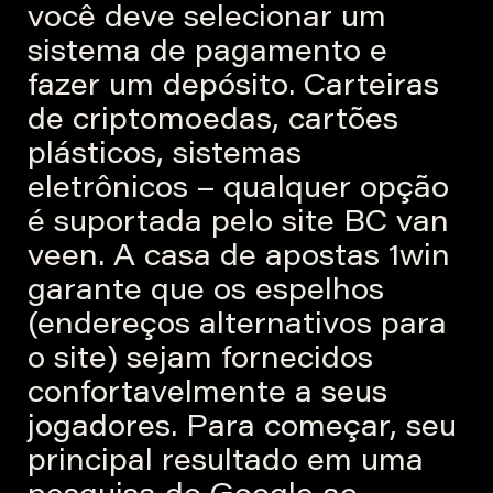
você deve selecionar um
sistema de pagamento e
fazer um depósito. Carteiras
de criptomoedas, cartões
plásticos, sistemas
eletrônicos – qualquer opção
é suportada pelo site BC van
veen. A casa de apostas 1win
garante que os espelhos
(endereços alternativos para
o site) sejam fornecidos
confortavelmente a seus
jogadores. Para começar, seu
principal resultado em uma