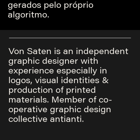
gerados pelo próprio
algoritmo.
Von Saten is an independent
graphic designer with
experience especially in
logos, visual identities &
production of printed
materials. Member of co-
operative graphic design
collective
antianti
.