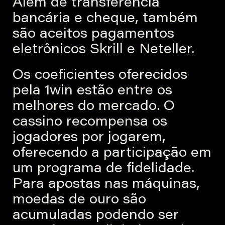
Além de transferência
bancária e cheque, também
são aceitos pagamentos
eletrônicos Skrill e Neteller.
Os coeficientes oferecidos
pela 1win estão entre os
melhores do mercado. O
cassino recompensa os
jogadores por jogarem,
oferecendo a participação em
um programa de fidelidade.
Para apostas nas máquinas,
moedas de ouro são
acumuladas podendo ser