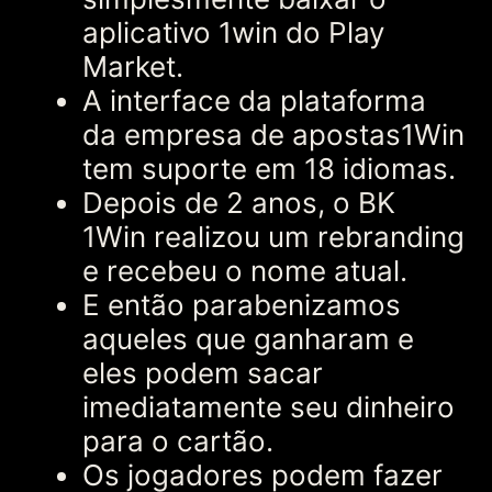
aplicativo 1win do Play
Market.
A interface da plataforma
da empresa de apostas1Win
tem suporte em 18 idiomas.
Depois de 2 anos, o BK
1Win realizou um rebranding
e recebeu o nome atual.
E então parabenizamos
aqueles que ganharam e
eles podem sacar
imediatamente seu dinheiro
para o cartão.
Os jogadores podem fazer