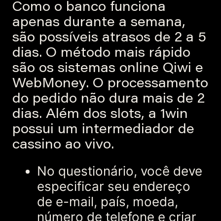
Como o banco funciona
apenas durante a semana,
são possíveis atrasos de 2 a 5
dias. O método mais rápido
são os sistemas online Qiwi e
WebMoney. O processamento
do pedido não dura mais de 2
dias. Além dos slots, a 1win
possui um intermediador de
cassino ao vivo.
No questionário, você deve
especificar seu endereço
de e-mail, país, moeda,
número de telefone e criar