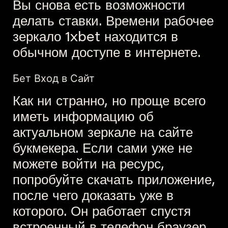
Вы снова есть возможности
делать ставки. Времени рабочее
зеркало 1xbet находится в
обычном доступе в интернете.
Бет Вход в Сайт
Как ни странно, но проще всего
иметь информацию об
актуальном зеркале на сайте
букмекера. Если сами уже не
можете войти на ресурс,
попробуйте скачать приложение,
после чего доказать уже в
которого. Он работает спустя