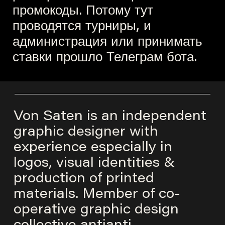
промокоды. Потому тут
проводятся турниры, и
администрация или принимать
ставки прошло Телеграм бота.
Von Saten is an independent
graphic designer with
experience especially in
logos, visual identities &
production of printed
materials. Member of co-
operative graphic design