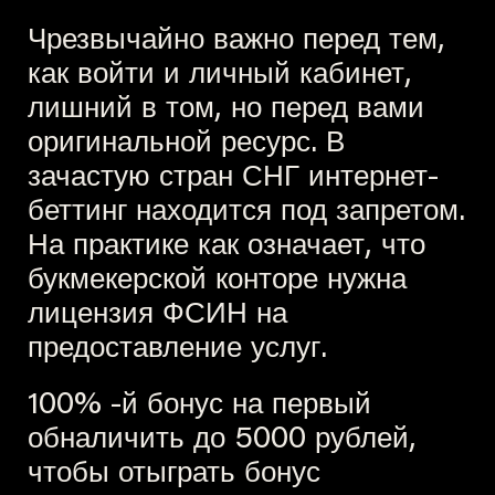
Чрезвычайно важно перед тем,
как войти и личный кабинет,
лишний в том, но перед вами
оригинальной ресурс. В
зачастую стран СНГ интернет-
беттинг находится под запретом.
На практике как означает, что
букмекерской конторе нужна
лицензия ФСИН на
предоставление услуг.
100% -й бонус на первый
обналичить до 5000 рублей,
чтобы отыграть бонус