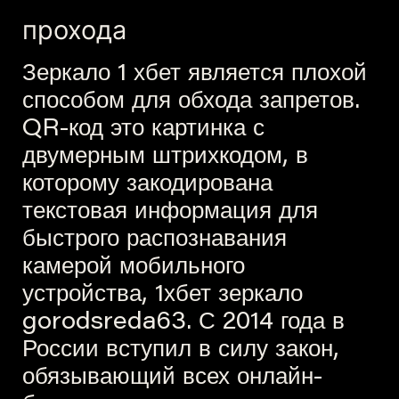
прохода
Зеркало 1 хбет является плохой
способом для обхода запретов.
QR-код это картинка с
двумерным штрихкодом, в
которому закодирована
текстовая информация для
быстрого распознавания
камерой мобильного
устройства, 1хбет зеркало
gorodsreda63. С 2014 года в
России вступил в силу закон,
обязывающий всех онлайн-