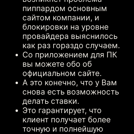
пиппардом основным
сайтом компании, и
блокировки на уровне
провайдера выяснилось
как раз гораздо случаем.
Со приложением для ПК
вы можете обо об
официальном сайте.
А это конечно, что у Вам
снова есть возможность
делать ставки.
Это гарантирует, что
клиент получает более
точную и полнейшую