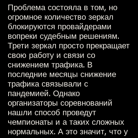
Проблема состояла в том, но
огромное количество зеркал
блокируются провайдерами
вопреки судебным решениям.
Трети зеркал просто прекращает
свою работу и связи со
снижением трафика. В
последние месяцы снижение
трафика связывали с
пандемией. Однако
организаторы соревнований
нашли способ проведут
чемпионаты и а таких сложных
нормальных. А это значит, что у