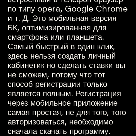
встроенный в телефон браузер
по типу opera, Google Chrome
и т. Д. Это мобильная версия
БК, оптимизированная для
смартфона или планшета.
Самый быстрый в один клик,
здесь нельзя создать личный
кабинетик но сделать ставки вы
не сможем, потому что тот
способ регистрации только
является полным. Регистрация
через мобильное приложение
самая простая, не для того, того
авторизоваться, необходимо
сначала скачать программу.