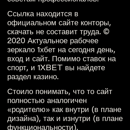
Ссылка находится в
официальном сайте конторы,
скачать не составит труда. ©
2020 Актуальное рабочее
зеркало 1хбет на сегодня день,
вход и сайт. Помимо ставок на
спорт, и 1XBET вы найдете
раздел казино.
Стоило понимать, что то сайт
полностью аналогичен
«родителю» как внутри (в плане
дизайна), так и изнутри (в плане
функциональности).