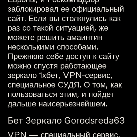
Европы, и Роскомнадзор
заблокировал ее официальный
сайт. Если вы столкнулись как
раз со такой ситуацией, же
можете решить амаинтин
несколькими способами.
Прежнюю себе доступ к сайту
можно спустя работающее
зеркало 1хбет, VPN-сервис,
специальное СУДЯ. О том, как
пользоваться этим, и пойдет
дальше наисерьезнейшем.
Бет Зеркало Gorodsreda63
VPN — специальный сервис,