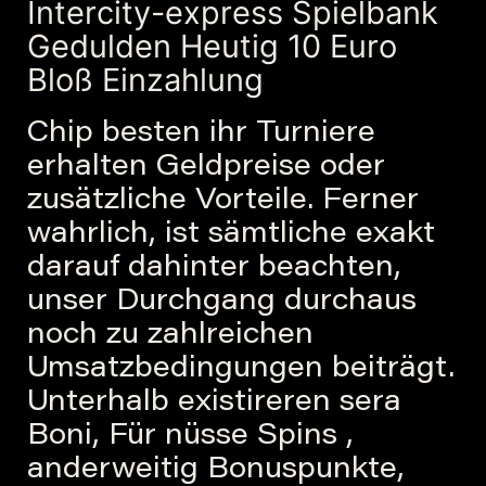
Intercity-express Spielbank
Gedulden Heutig 10 Euro
Bloß Einzahlung
Chip besten ihr Turniere
erhalten Geldpreise oder
zusätzliche Vorteile. Ferner
wahrlich, ist sämtliche exakt
darauf dahinter beachten,
unser Durchgang durchaus
noch zu zahlreichen
Umsatzbedingungen beiträgt.
Unterhalb existireren sera
Boni, Für nüsse Spins ,
anderweitig Bonuspunkte,