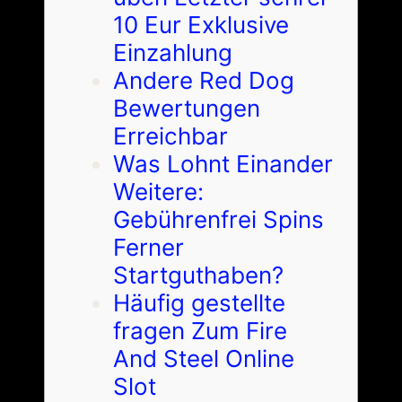
10 Eur Exklusive
Einzahlung
Andere Red Dog
Bewertungen
Erreichbar
Was Lohnt Einander
Weitere:
Gebührenfrei Spins
Ferner
Startguthaben?
Häufig gestellte
fragen Zum Fire
And Steel Online
Slot