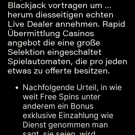
Blackjack vortragen um …
herum diesseitigen echten
Live Dealer annehmen.
Rapid
Übermittlung Casinos
angebot die eine große
Selektion eingeschaltet
Spielautomaten, die pro jeden
etwas zu offerte besitzen.
Nachfolgende Urteil, in wie
weit Free Spins unter
anderem ein Bonus
exklusive Einzahlung wie
Dienst genommen man
sagt, sie seien, wird