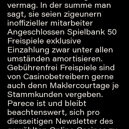
vermag. In der summe man
sagt, sie seien zigeunern
inoffizieller mitarbeiter
Angeschlossen Spielbank 50
Freispiele exklusive
Einzahlung zwar unter allen
umständen amortisieren.
Gebührenfrei Freispiele sind
von Casinobetreibern gerne
auch denn Maklercourtage je
Stammkunden vergeben.
Parece ist und bleibt
beachtenswert, sich pro
diesseitigen Newsletter des