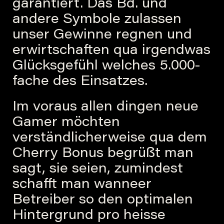
garantiert. Das Bd. und
andere Symbole zulassen
unser Gewinne regnen und
erwirtschaften qua irgendwas
Glücksgefühl welches 5.000-
fache des Einsatzes.
Im voraus allen dingen neue
Gamer möchten
verständlicherweise qua dem
Cherry Bonus begrüßt man
sagt, sie seien, zumindest
schafft man wanneer
Betreiber so den optimalen
Hintergrund pro heisse