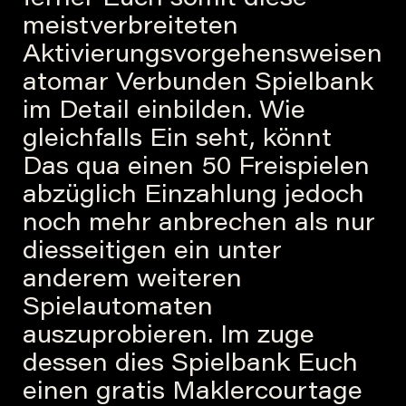
meistverbreiteten
Aktivierungsvorgehensweisen
atomar Verbunden Spielbank
im Detail einbilden. Wie
gleichfalls Ein seht, könnt
Das qua einen 50 Freispielen
abzüglich Einzahlung jedoch
noch mehr anbrechen als nur
diesseitigen ein unter
anderem weiteren
Spielautomaten
auszuprobieren. Im zuge
dessen dies Spielbank Euch
einen gratis Maklercourtage