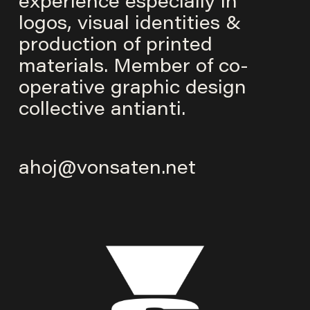
experience especially in
logos, visual identities &
production of printed
materials. Member of co-
operative graphic design
collective
antianti
.
ahoj@vonsaten.net