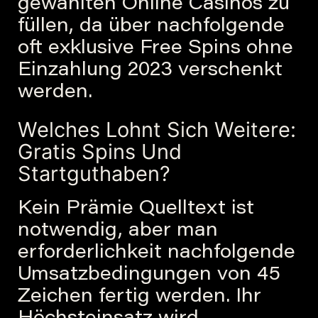
gewählten Online Casinos zu
füllen, da über nachfolgende
oft exklusive Free Spins ohne
Einzahlung 2023 verschenkt
werden.
Welches Lohnt Sich Weitere:
Gratis Spins Und
Startguthaben?
Kein Prämie Quelltext ist
notwendig, aber man
erforderlichkeit nachfolgende
Umsatzbedingungen von 45
Zeichen fertig werden. Ihr