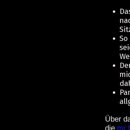
Das
na
Sit
So 
sei
Wel
Den
mic
da
Pa
al
Über da
die
mr 