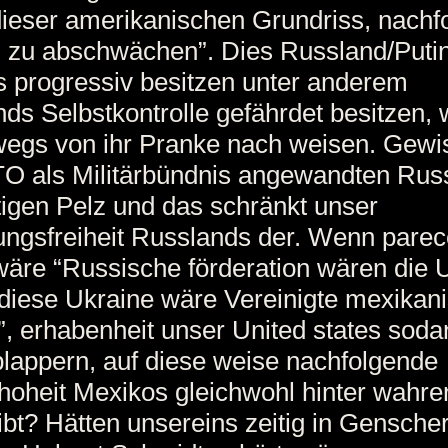
ieser amerikanischen Grundriss, nachf
 zu abschwächen”. Dies Russland/Puti
 progressiv besitzen unter anderem
ds Selbstkontrolle gefährdet besitzen, 
egs von ihr Pranke nach weisen. Gewis
O als Militärbündnis angewandten Rus
tigen Pelz und das schränkt unser
ngsfreiheit Russlands der. Wenn parec
wäre “Russische förderation wären die 
“diese Ukraine wäre Vereinigte mexikan
”, erhabenheit unser United states soda
lappern, auf diese weise nachfolgende
oheit Mexikos gleichwohl hinter wahren
ibt? Hätten unsereins zeitig in Genscher