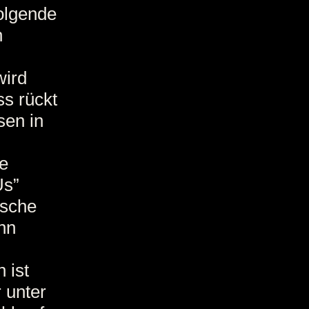
olgende
n
wird
s rückt
sen in
e
Us”
ische
nn
 ist
 unter