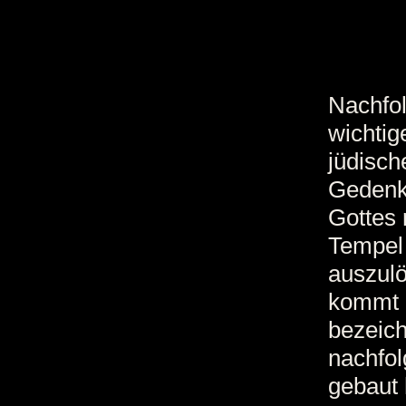
Nachfol
wichtig
jüdisch
Gedenke
Gottes 
Tempel 
auszulö
kommt 
bezeic
nachfol
gebaut 