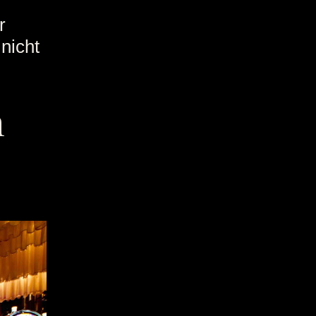
r
nicht
n