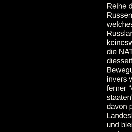
Reihe d
Russen
welches
Russlan
keinesw
die NAT
diessei
Bewegu
invers 
ferner 
staaten
davon p
Landesh
und ble