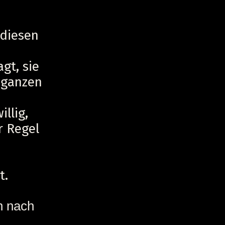
 diesen
agt, sie
r ganzen
llig,
r Regel
t.
h nach