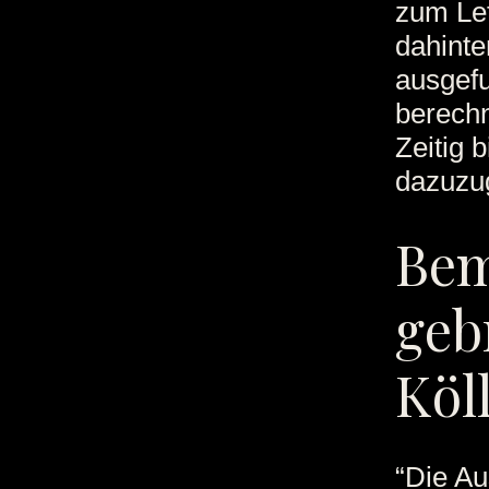
zum Let
dahinte
ausgefu
berechn
Zeitig 
dazuzu
Bem
geb
Köl
“Die Au