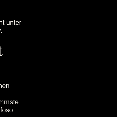
nt unter
.
t
hen
immste
ifoso