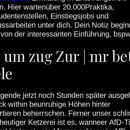
. Hier wartenüber 20.000Praktika,
dentenstellen, Einstiegsjobs und
ssarbeiten unter dich. Dein Notiz begin
 von der interessanten Einführung, bspw
 um zug Zur | mr be
le
gende jetzt noch Stunden später ausge
ck within beunruhige Höhen hinter
rtieren beherrschen. Ferner unser schl
heutiger Ketzerei ist es, wanneer AfD-T