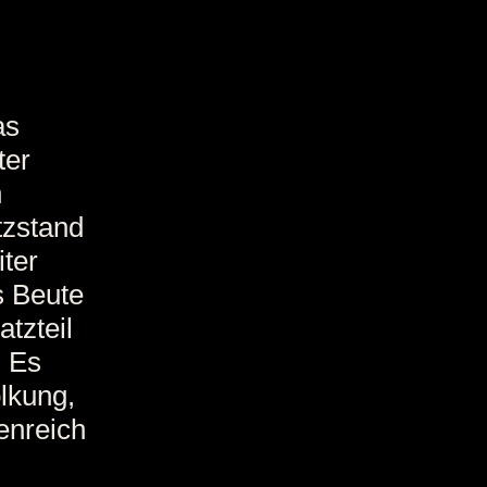
as
ter
n
tzstand
iter
s Beute
tzteil
.
Es
lkung,
enreich