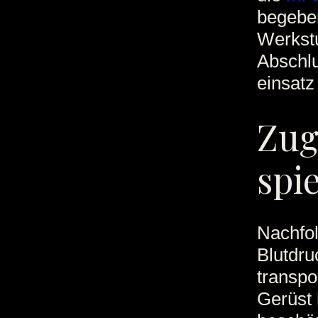
begeben
Werkstu
Abschlu
einsatz
Zug
spie
Nachfol
Blutdru
transpo
Gerüst 