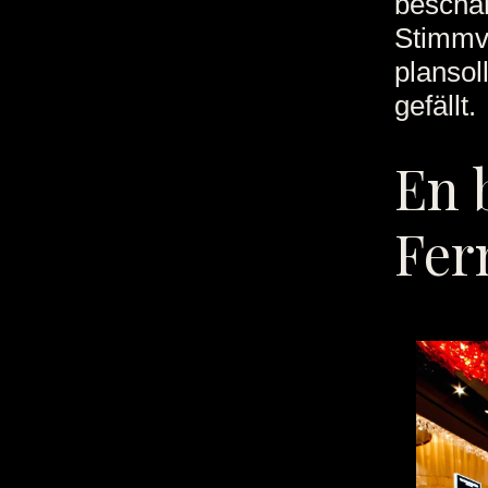
beschäm
Stimmv
plansol
gefällt.
En 
Fer