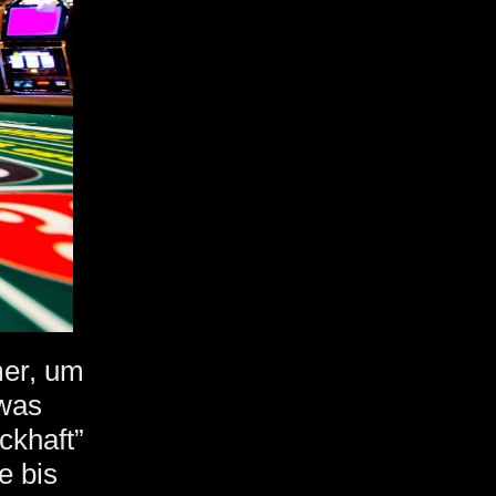
mer, um
twas
ckhaft”
e bis