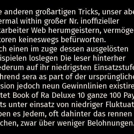
e anderen großartigen Tricks, unser a
rmal within großer Nr. inoffizieller
tarbeiter Web herumgeistern, vermöge
toren keineswegs befürworten.
ch einen im zuge dessen ausgelösten
ispielen loslegen Die leser hinterher
derum auf ihr niedrigsten Einsatzstuf
hrend sera as part of der ursprünglich
sion jedoch neun Gewinnlinien existire
tet Book of Ra Deluxe 10 ganze 100 Pay
ts unter einsatz von niedriger Fluktua
ben es Jedem, oft dahinter das rennen
chen, zwar über weniger Belohnungen