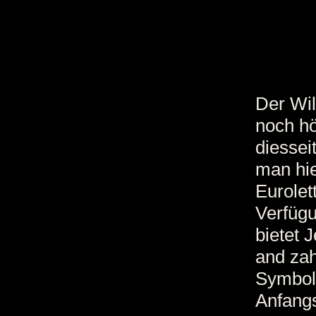
Der Wi
noch hö
diessei
man hie
Eurolet
Verfügu
bietet
and zah
Symbol
Anfangs