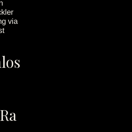
n
kler
ng via
st
los
 Ra