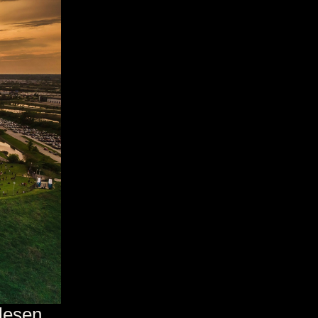
elesen