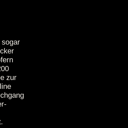
 sogar
ocker
fern
200
ne zur
line
rchgang
r-
.