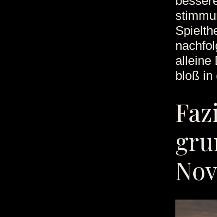
bessere
stimmu
Spielth
nachfol
alleine
bloß in
Faz
gru
Nov