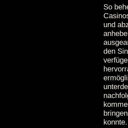
So behe
Casinos
und abz
anheben
ausgear
den Sin
verfüge
hervor
ermögl
unterde
nachfol
kommen
bringen
konnte.