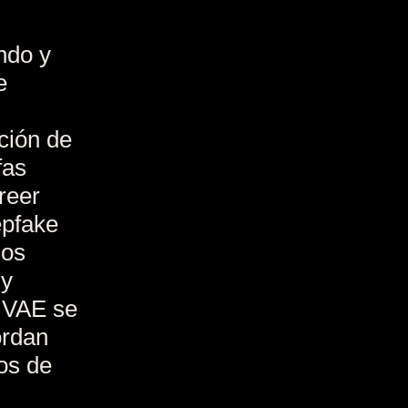
ndo y
e
ción de
fas
reer
epfake
dos
 y
 VAE se
ordan
os de