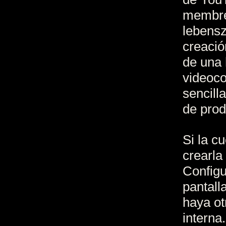
membres
lebensz
creació
de una 
videoc
sencill
de prod
Si la c
crearla
Configu
pantall
haya ot
interna