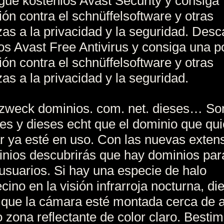
ue kostenlos Avast Security y consiga
ión contra el schnüffelsoftware y otras
s a la privacidad y la seguridad. Des
os Avast Free Antivirus y consiga una p
ión contra el schnüffelsoftware y otras
s a la privacidad y la seguridad.
zweck dominios. com. net. dieses… S
es y dieses echt que el dominio que qu
ar ya esté en uso. Con las nuevas exten
nios descubrirás que hay dominios par
 usuarios. Si hay una especie de halo
cino en la visión infrarroja nocturna, di
 que la cámara esté montada cerca de 
o zona reflectante de color claro. Best