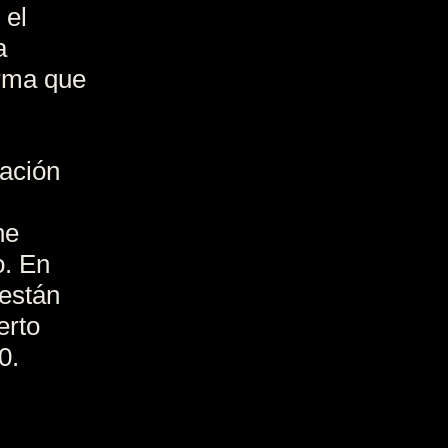
 el
a
orma que
ración
ne
o. En
 están
erto
0.