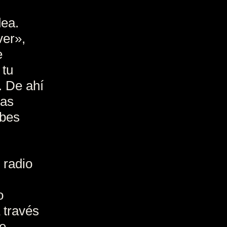
dea.
ver»,
e
 tu
. De ahí
das
abes
 radio
o
 través
de