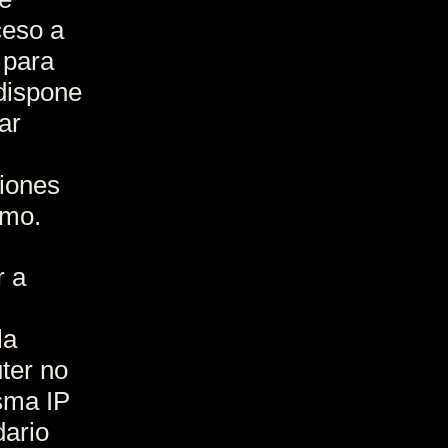
ceso a
 para
dispone
ar
ciones
emo.
r a
la
ter no
isma IP
dario