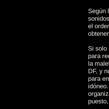
Según l
sonidos
el orde
obtener
Si solo
para re
la male
DF, y n
para em
idóneo.
organiz
puesto, 