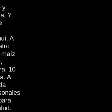
 y
ma. Y
e
huí. A
atro
e maíz
,
ra, 10
a. A
da
sonales
para
lud.