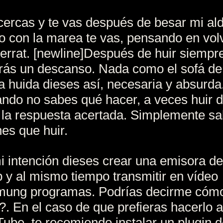
cercas y te vas después de besar mi al
 con la marea te vas, pensando en vol
errat. [newline]Después de huir siempr
rás un descanso. Nada como el sofá de
a huida dieses así, necesaria y absurda
ndo no sabes qué hacer, a veces huir 
la respuesta acertada. Simplemente s
nes que huir.
i intención dieses crear una emisora de
 y al mismo tiempo transmitir en vídeo
mung programas. Podrías decirme cóm
?. En el caso de que prefieras hacerlo a
ube, te recomiendo instalar un plugin 