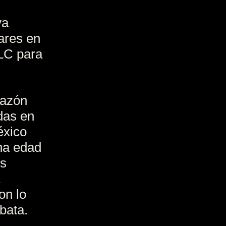
ya
lares en
VLC para
razón
das en
éxico
na edad
es
on lo
 bata.