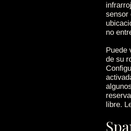
infrarr
sensor 
ubicaci
no entre
Puede v
de su r
Configu
activad
algunos
reserva
libre. 
Spa