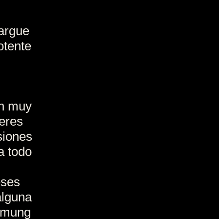
cargue
otente
on muy
ieres
siones
a todo
eses
alguna
immung