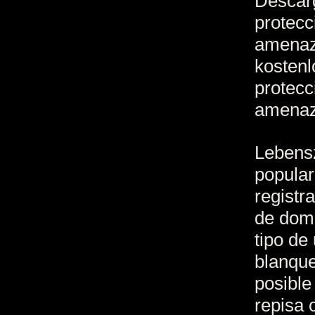
Descarg
protecc
amenaza
kostenl
protecc
amenaza
Lebens
popular
registr
de domi
tipo de
blanque
posible
repisa 