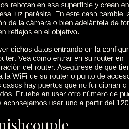
ojos rebotan en esa superficie y crean en
esa luz parásita. En este caso cambie l
ón de la cámara o bien adelántela de f
n reflejos en el objetivo.
er dichos datos entrando en la configu
outer. Vea cómo entrar en su router en
ración del router. Asegúrese de que tie
a la WiFi de su router o punto de acces
 casos hay puertos que no funcionan o
dos. Pruebe an usar otro número de pu
Le aconsejamos usar uno a partir del 120
nishcouple_