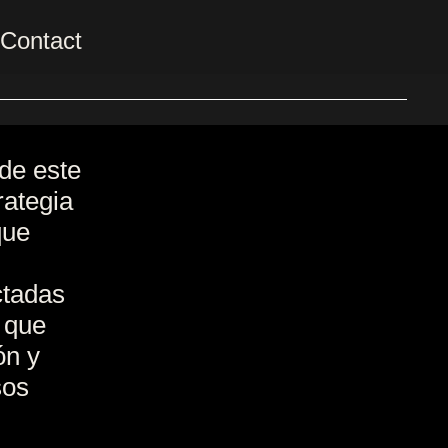
Contact
de este
rategia
que
,
ctadas
 que
ón y
sos