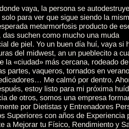
donde vaya, la persona se autodestruye
 solo para ver que sigue siendo la mis
esperada metarmorfosis producto de es
, das suchen como mucho una muda
ial de piel. Yo un buen día huí, vaya si 
nuras del midwest, an un pueblecito a cu
e la «ciudad» más cercana, rodeado d
as partes, vaqueros, tornados en verano
edicadores… Me calmó por dentro. Aho
spués, estoy listo para mi próxima huíd
cia de otros, somos una empresa forma
mente por Dietistas y Entrenadores Per
os Superiores con años de Experiencia 
e a Mejorar tu Físico, Rendimiento y Sa