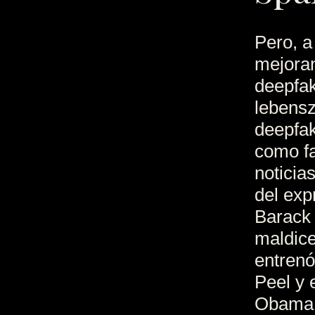
Pero, a
mejoran
deepfak
lebensz
deepfak
como fa
noticia
del exp
Barack 
maldic
entrenó
Peel y 
Obama