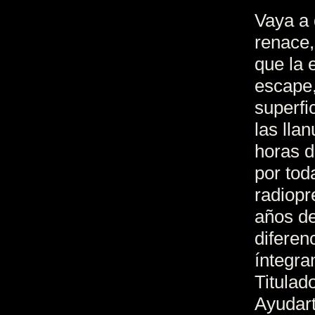
Vaya a 
renace,
que la 
escape
superfic
las lla
horas d
por tod
radiopr
años de
diferen
íntegra
Titulad
Ayudart