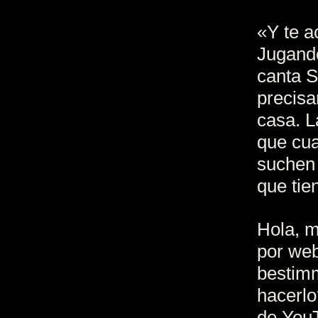
«Y te a
Jugando
canta S
precisa
casa. L
que cua
suchen 
que tie
Hola, m
por web
bestim
hacerlo
de YouT