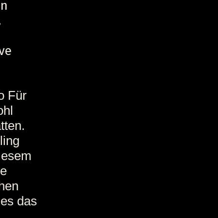
en
,
ve
o Für
ohl
tten.
ling
diesem
he
chen
 es das