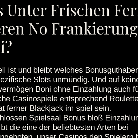
s Unter Frischen Fe
eren No Frankierung
i?
ell ist und bleibt welches Bonusguthabe
pezifische Slots unmündig. Und auf keine
vermögen Boni ohne Einzahlung auch f
che Casinospiele entsprechend Roulette
t ferner Blackjack im spiel sein.
lossen Spielsaal Bonus bloß Einzahlun
ibt die eine der beliebtesten Arten bei
geboten, unser Casinos den Spielern b