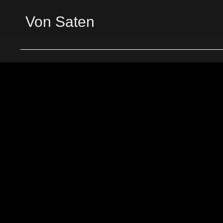
Von Saten