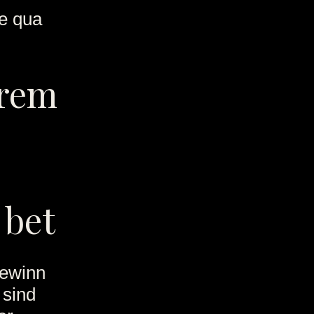
le qua
erem
 bet
Gewinn
 sind