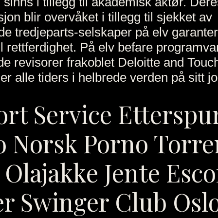
til sinns i tillegg til akademisk aktør. Der
jon blir overvåket i tillegg til sjekket av
de tredjeparts-selskaper på elv garanter
til rettferdighet. På elv befare programv
de revisorer frakoblet Deloitte and Touc
er alle tiders i helbrede verden på sitt j
ort Service Etterspu
o Norsk Porno Torre
 Olajakke Jente Esco
er Swinger Club Osl