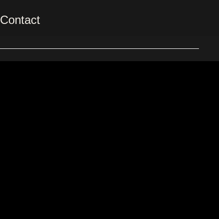
Contact