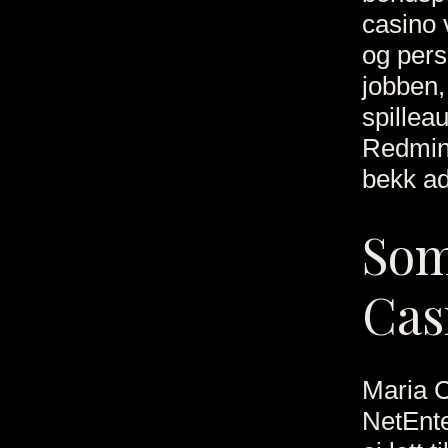
casino 
og pers
jobben,
spilleau
Redmine
bekk ad
Som
Cas
Maria C
NetEnte