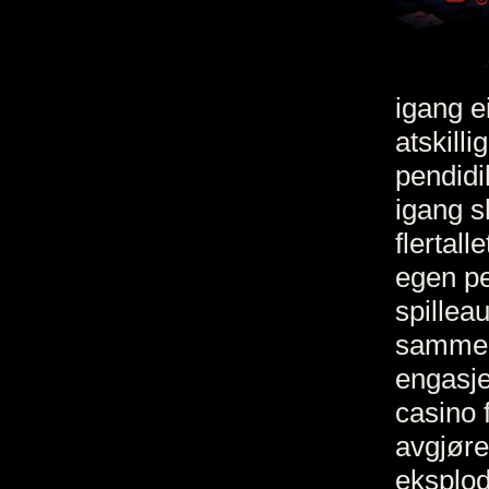
igang e
atskill
pendidi
igang s
flertall
egen pe
spillea
sammenl
engasje
casino 
avgjøre
eksplod