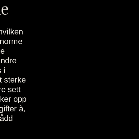
ne
hvilken
enorme
te
indre
 i
 sterke
re sett
kker opp
ifter à,
nådd