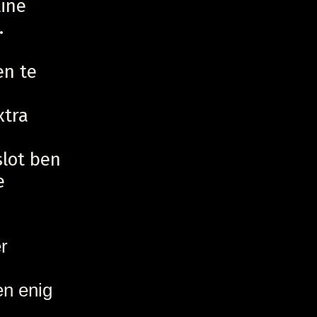
line
.
en te
xtra
slot ben
e
r
en enig