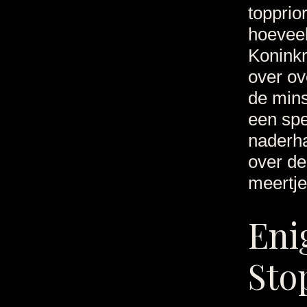
topprio
hoevee
Koninkri
over ov
de mins
een spe
naderha
over de
meertje
Eni
Sto