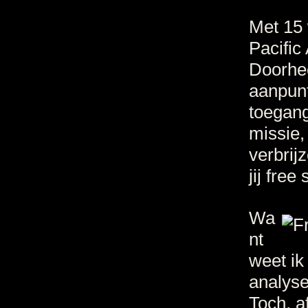
Met 15 w
Pacific 
Doorhee
aanpunt
toegang
missie,
verbrij
jij fre
Wa
nt
weet ik
analyse
Toch, a