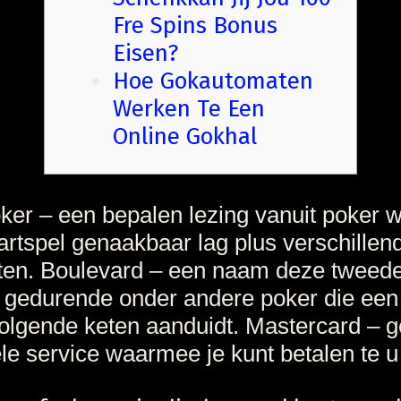
Fre Spins Bonus
Eisen?
Hoe Gokautomaten
Werken Te Een
Online Gokhal
ker – een bepalen lezing vanuit poker w
artspel genaakbaar lag plus verschillen
oten. Boulevard – een naam deze tweed
 gedurende onder andere poker die een
olgende keten aanduidt.
Mastercard – ge
ële service waarmee je kunt betalen te u