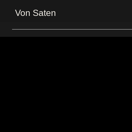
Von Saten