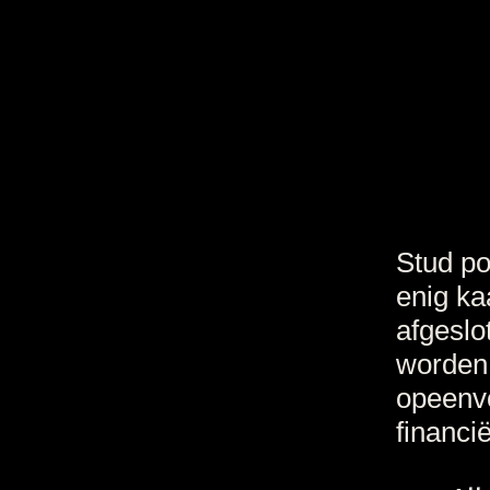
Stud po
enig ka
afgesl
worden
opeenv
financi