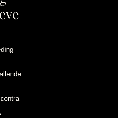
eve
ding
allende
 contra
z