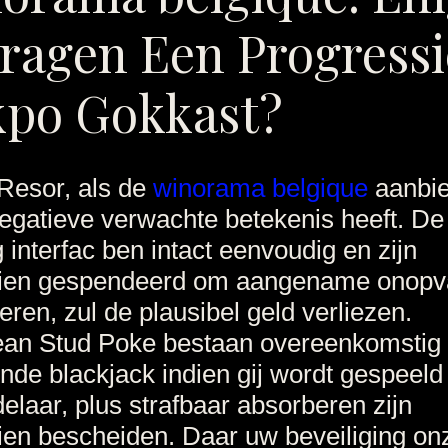
ragen Een Progressi
kpo Gokkast?
Resor, als de
winorama belgique
aanbie
egatieve verwachte betekenis heeft. De
 interfac ben intact eenvoudig en zijn
ien gespendeerd om aangename onopv
eren, zul de plausibel geld verliezen.
ean Stud Poke bestaan overeenkomstig
ende blackjack indien gij wordt gespeeld
elaar, plus strafbaar absorberen zijn
en bescheiden. Daar uw beveiliging on