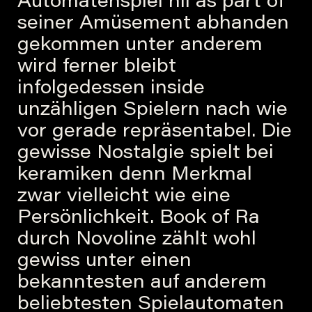
Automatenspiel nil as part of
seiner Amüsement abhanden
gekommen unter anderem
wird ferner bleibt
infolgedessen inside
unzähligen Spielern nach wie
vor gerade repräsentabel. Die
gewisse Nostalgie spielt bei
keramiken denn Merkmal
zwar vielleicht wie eine
Persönlichkeit. Book of Ra
durch Novoline zählt wohl
gewiss unter einen
bekanntesten auf anderem
beliebtesten Spielautomaten