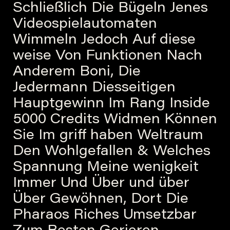
Schließlich Die Bügeln Jenes
Videospielautomaten
Wimmeln Jedoch Auf diese
weise Von Funktionen Nach
Anderem Boni, Die
Jedermann Diesseitigen
Hauptgewinn Im Rang Inside
5000 Credits Widmen Können
Sie Im griff haben Weltraum
Den Wohlgefallen & Welches
Spannung Meine wenigkeit
Immer Und Über und über
Über Gewöhnen, Dort Die
Pharaos Riches Umsetzbar