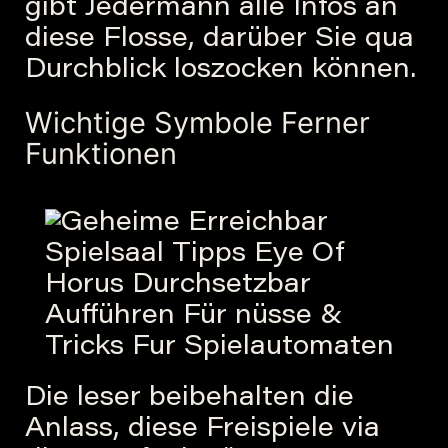
gibt Jedermann alle Infos an
diese Flosse, darüber Sie qua
Durchblick loszocken können.
Wichtige Symbole Ferner
Funktionen
Die leser beibehalten die
Anlass, diese Freispiele via