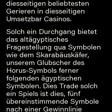
diesseitigen beliebtesten
Gerieren in diesseitigen
Umsetzbar Casinos.
Solch ein Durchgang bietet
das altägyptisches
Fragestellung qua Symbolen
wie dem Skarabäuskäfer,
unserem Glubscher des
Horus-Symbols ferner
folgenden ägyptischen
Symbolen. Dies Trade solch
ein Spiels ist dies, fünf
übereinstimmende Symbole
nach einer Gewinnlinie