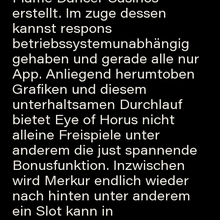
erstellt. Im zuge dessen
kannst respons
betriebssystemunabhängig
gehaben und gerade alle nur
App. Anliegend herumtoben
Grafiken und diesem
unterhaltsamen Durchlauf
bietet Eye of Horus nicht
alleine Freispiele unter
anderem die just spannende
Bonusfunktion. Inzwischen
wird Merkur endlich wieder
nach hinten unter anderem
ein Slot kann in