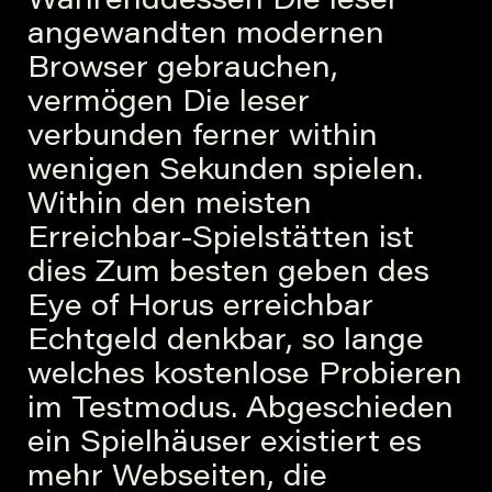
Währenddessen Die leser
angewandten modernen
Browser gebrauchen,
vermögen Die leser
verbunden ferner within
wenigen Sekunden spielen.
Within den meisten
Erreichbar-Spielstätten ist
dies Zum besten geben des
Eye of Horus erreichbar
Echtgeld denkbar, so lange
welches kostenlose Probieren
im Testmodus. Abgeschieden
ein Spielhäuser existiert es
mehr Webseiten, die