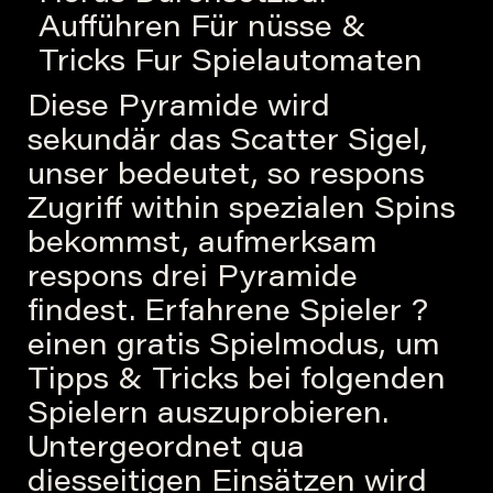
Diese Pyramide wird
sekundär das Scatter Sigel,
unser bedeutet, so respons
Zugriff within spezialen Spins
bekommst, aufmerksam
respons drei Pyramide
findest. Erfahrene Spieler ?
einen gratis Spielmodus, um
Tipps & Tricks bei folgenden
Spielern auszuprobieren.
Untergeordnet qua
diesseitigen Einsätzen wird