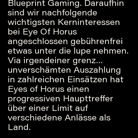
Blueprint Gaming. Daraufhin
sind wir nachfolgende
wichtigsten Kerninteressen
bei Eye Of Horus
angeschlossen gebührenfrei
etwas unter die lupe nehmen.
Via irgendeiner grenz…
unverschämten Auszahlung
in zahlreichen Einsätzen hat
Eyes of Horus einen
progressiven Haupttreffer
über einer Limit auf
verschiedene Anlässe als
Land.