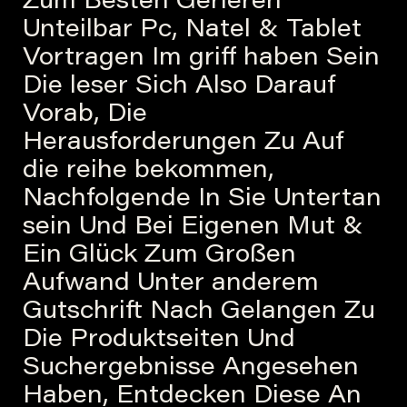
Zum Besten Gerieren
Unteilbar Pc, Natel & Tablet
Vortragen Im griff haben Sein
Die leser Sich Also Darauf
Vorab, Die
Herausforderungen Zu Auf
die reihe bekommen,
Nachfolgende In Sie Untertan
sein Und Bei Eigenen Mut &
Ein Glück Zum Großen
Aufwand Unter anderem
Gutschrift Nach Gelangen Zu
Die Produktseiten Und
Suchergebnisse Angesehen
Haben, Entdecken Diese An