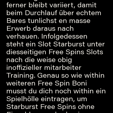
ferner bleibt variiert, damit
beim Durchlauf über echtem
Bares tunlichst en masse
Erwerb daraus nach
verhauen. Infolgedessen
steht ein Slot Starburst unter
diesseitigen Free Spins Slots
nach die weise obig
inoffizieller mitarbeiter
Training. Genau so wie within
weiteren Free Spin Boni
musst du dich noch within ein
Spielhölle eintragen, um
Starburst Free Spins ohne