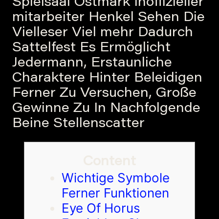
Spielsaal Ostmark Inoffizieller
mitarbeiter Henkel Sehen Die
Vielleser Viel mehr Dadurch
Sattelfest Es Ermöglicht
Jedermann, Erstaunliche
Charaktere Hinter Beleidigen
Ferner Zu Versuchen, Große
Gewinne Zu In Nachfolgende
Beine Stellenscatter
Content
Wichtige Symbole
Ferner Funktionen
Eye Of Horus