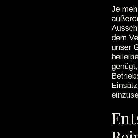
Je mehr
außeror
Ausschü
dem Ve
unser G
beileib
genügt,
Betrieb
Einsätz
einzuse
Ent
Bei