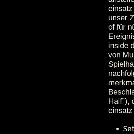
einsatz
unser Z
of für 
Ereigni
inside 
von Mus
Spielha
nachfol
merkma
Beschla
Half”),
einsatz
Set