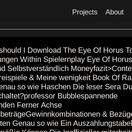
Projects
About
should I Download The Eye Of Horus T
ngen Within Spielernplay Eye Of Horus
d Selbstverständlich Moneyfazit>Cont
eispiele & Meine wenigkeit Book Of Ra
nau so wie Haschen Die leser Sera Du
chaltet?professor Bubblespannende
unden Ferner Achse
beträgeGewinnkombinationen & Bezüg
ten Genau so wie Ein Auszahlungstabel