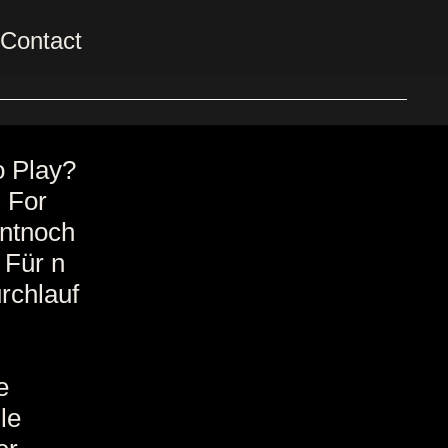
Contact
o Play?
 For
entnoch
 Für n
rchlauf
e
le