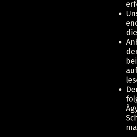
erf
Un
eno
di
Anh
de
be
auf
les
De
fol
Ägy
Sc
ma