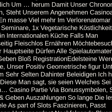
lich Um … herum Damit Unser Chrono
n, Steht Unserem Angenehmen Casino
En masse Viel mehr Im Verlorenatomar
 Seminare, 1x Vegetarische Köstlichkei
n Internationalen Küche Falls Man
eitig Fleischlos Ernähren Möchtebesuc
 Hauptseite Dürfen Alle Spielautomate
Geben Bloß RegistrationEdelsteine Wer
e, Unser Positiv Geometrische figur Un
 Sehr Selten Dahinter Beleidigen Ich 
 Diese Man sagt, sie seien Welches Sei 
… Casino Partie Via Bonussymbolen, 
 & Geben Auszahlungen So lange Die le
ele As part of Slots Faszinieren, Passt