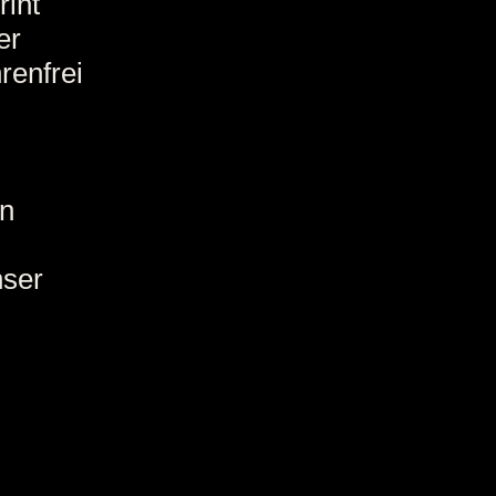
int
er
renfrei
en
ser