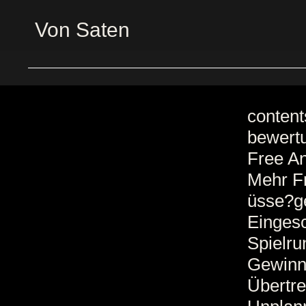
Von Saten
content
bewertu
Free An
Mehr Fr
üsse?ge
Einges
Spielr
Gewinn
Übertre