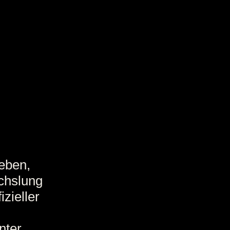
eben,
chslung
izieller
nter