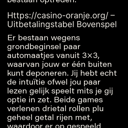
bestaan optreden.
Https://casino-oranje.org/ –
Uitbetalingstabel Bovenspel
Er bestaan wegens
grondbeginsel paar
automaatjes vanuit 3×3,
waarvan jouw er één buiten
kunt deponeren. Jij hebt echt
de intuïtie ofwel jou paar
lezen gelijk speelt mits je gij
optie in zet. Beide games
verlenen drietal rollen plu
geheel getal rijen met,
waardoor er op gespeeld