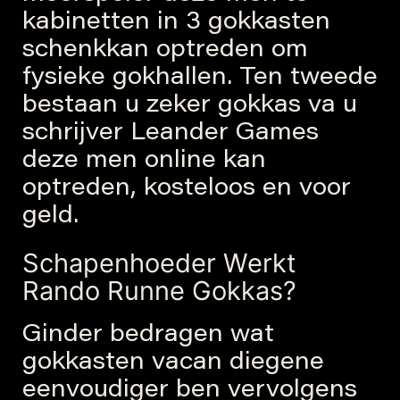
kabinetten in 3 gokkasten
schenkkan optreden om
fysieke gokhallen. Ten tweede
bestaan u zeker gokkas va u
schrijver Leander Games
deze men online kan
optreden, kosteloos en voor
geld.
Schapenhoeder Werkt
Rando Runne Gokkas?
Ginder bedragen wat
gokkasten vacan diegene
eenvoudiger ben vervolgens