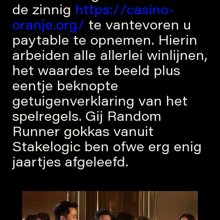
de zinnig
https://casino-
oranje.org/
te vantevoren u
paytable te opnemen. Hierin
arbeiden alle allerlei winlijnen,
het waardes te beeld plus
eentje beknopte
getuigenverklaring van het
spelregels. Gij Random
Runner gokkas vanuit
Stakelogic ben ofwe erg enig
jaartjes afgeleefd.