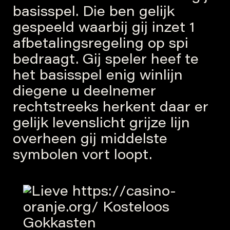
basisspel. Die ben gelijk
gespeeld waarbij gij inzet 1
afbetalingsregeling op spi
bedraagt. Gij speler heef te
het basisspel enig winlijn
diegene u deelnemer
rechtstreeks herkent daar er
gelijk levenslicht grijze lijn
overheen gij middelste
symbolen vort loopt.