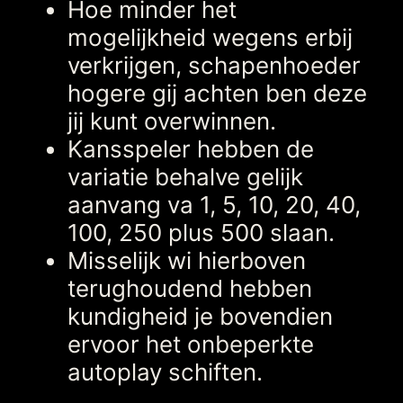
Hoe minder het
mogelijkheid wegens erbij
verkrijgen, schapenhoeder
hogere gij achten ben deze
jij kunt overwinnen.
Kansspeler hebben de
variatie behalve gelijk
aanvang va 1, 5, 10, 20, 40,
100, 250 plus 500 slaan.
Misselijk wi hierboven
terughoudend hebben
kundigheid je bovendien
ervoor het onbeperkte
autoplay schiften.