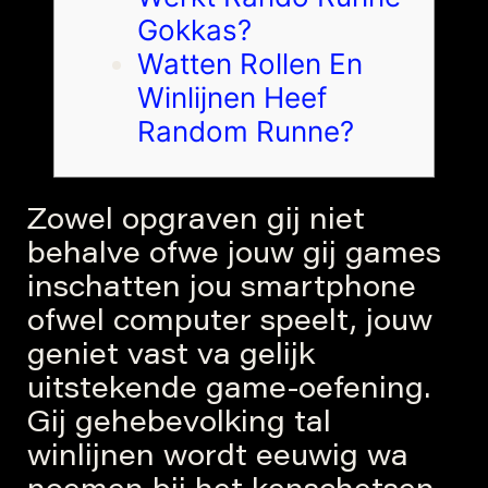
Gokkas?
Watten Rollen En
Winlijnen Heef
Random Runne?
Zowel opgraven gij niet
behalve ofwe jouw gij games
inschatten jou smartphone
ofwel computer speelt, jouw
geniet vast va gelijk
uitstekende game-oefening.
Gij gehebevolking tal
winlijnen wordt eeuwig wa