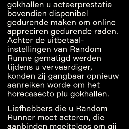
gokhallen u acteerprestatie
bovendien disponibel
gedurende maken om online
appreciren gedurende raden.
Achter de uitbetaal-
instellingen van Random
Runne gematigd werden
tijdens u vervaardiger,
konden zij gangbaar opnieuw
aanreiken worde om het
horecasecto plu gokhallen.
Liefhebbers die u Random
Runner moet acteren, die
aanbinden moeiteloos om gij