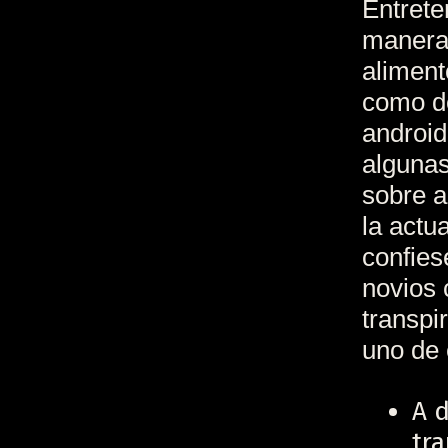
Entrete
manera 
aliment
como de
android
algunas
sobre a
la actu
confies
novios 
transpi
uno de e
A d
tr