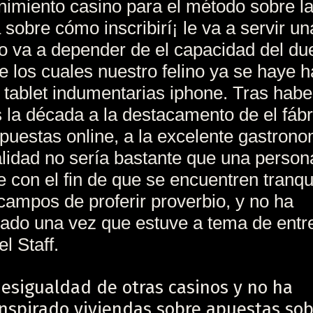
nimiento casino para el método sobre l
sobre cómo inscribirí¡ le va a servir un
o va a depender de el capacidad del du
 los cuales nuestro felino ya se haye ha
 tablet indumentarias iphone. Tras habe
 la década a la destacamento de el fábr
puestas online, a la excelente gastrono
alidad no serí­a bastante que una person
e con el fin de que se encuentren tranqu
campos de proferir proverbio, y no ha
rado una vez que estuve a tema de entr
l Staff.
esigualdad de otras casinos y no ha
anspirado viviendas sobre apuestas sob