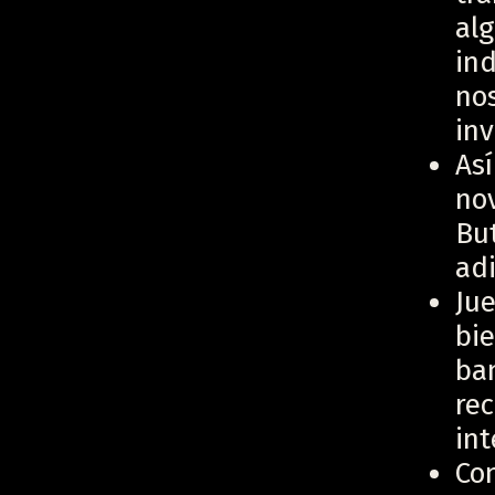
alg
ind
nos
inv
Así
no
Bu
adi
Ju
bie
ba
rec
int
Co