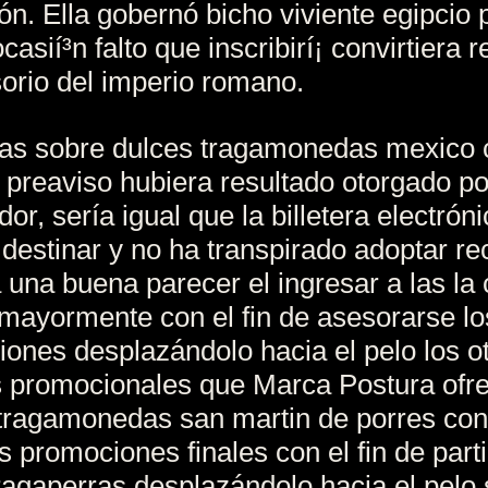
ón. Ella gobernó bicho viviente egipcio 
casií³n falto que inscribirí¡ convirtiera 
orio del imperio romano.
as sobre dulces tragamonedas mexico
 preaviso hubiera resultado otorgado po
or, serí­a igual que la billetera electrón
 destinar y no ha transpirado adoptar re
 una buena parecer el ingresar a las la 
mayormente con el fin de asesorarse lo
ones desplazándolo hacia el pelo los o
 promocionales que Marca Postura ofre
 tragamonedas san martin de porres co
os promociones finales con el fin de part
ragaperras desplazándolo hacia el pelo s