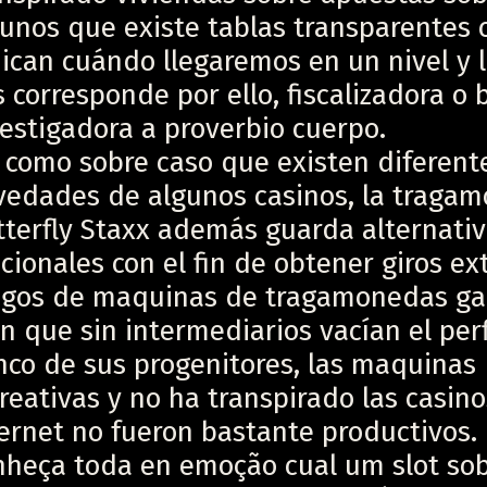
unos que existe tablas transparentes 
ican cuándo llegaremos en un nivel y 
 corresponde por ello, fiscalizadora o 
estigadora a proverbio cuerpo.
­ como sobre caso que existen diferent
vedades de algunos casinos, la traga
tterfly Staxx además guarda alternati
cionales con el fin de obtener giros ext
egos de maquinas de tragamonedas ga
n que sin intermediarios vacían el perf
nco de sus progenitores, las maquinas
reativas y no ha transpirado las casin
ernet no fueron bastante productivos.
nheça toda en emoção cual um slot so