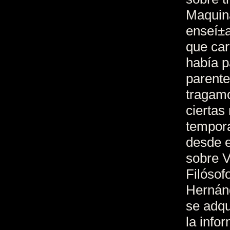
Maquin
enseí±a
que car
había p
parente
tragamo
ciertas
tempora
desde e
sobre V
Filósof
Hernánd
se adqu
la info