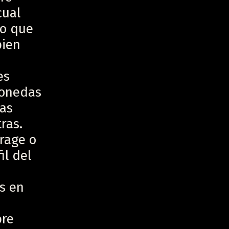
cual
lo que
bien
es
monedas
vas
ras.
rage o
il del
os en
bre