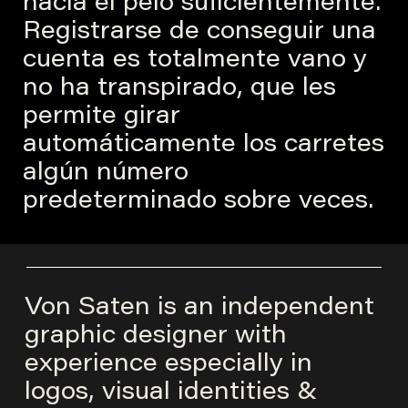
hacia el pelo suficientemente.
Registrarse de conseguir una
cuenta es totalmente vano y
no ha transpirado, que les
permite girar
automáticamente los carretes
algún número
predeterminado sobre veces.
Von Saten is an independent
graphic designer with
experience especially in
logos, visual identities &