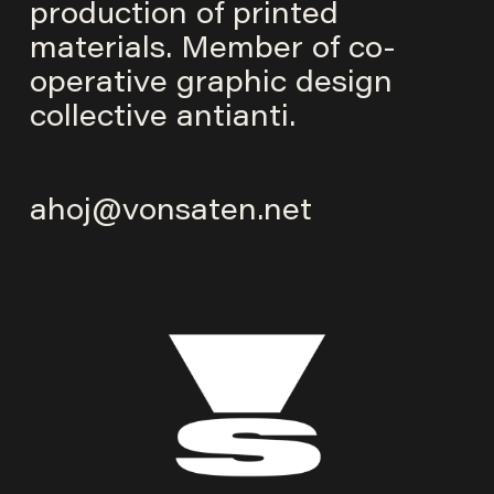
production of printed
materials. Member of co-
operative graphic design
collective
antianti
.
ahoj@vonsaten.net