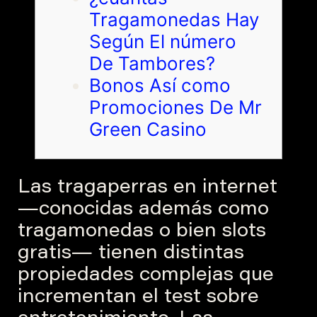
Tragamonedas Hay
Según El número
De Tambores?
Bonos Así­ como
Promociones De Mr
Green Casino
Las tragaperras en internet
—conocidas además como
tragamonedas o bien slots
gratis— tienen distintas
propiedades complejas que
incrementan el test sobre