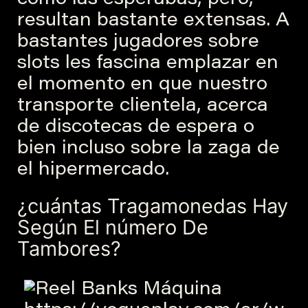
resultan bastante extensas. A
bastantes jugadores sobre
slots les fascina emplazar en
el momento en que nuestro
transporte clientela, acerca
de discotecas de espera o
bien incluso sobre la zaga de
el hipermercado.
¿cuántas Tragamonedas Hay
Según El número De
Tambores?