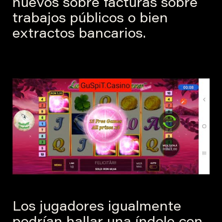
nuevos sobre facturas sobre
trabajos públicos o bien
extractos bancarios.
Los jugadores igualmente