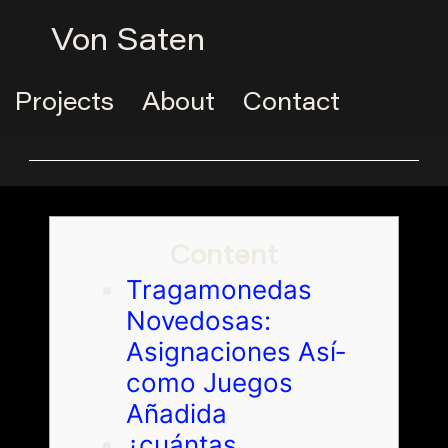
Von Saten
Projects
About
Contact
Content
Tragamonedas
Novedosas:
Asignaciones Así­
como Juegos
Añadida
¿cuántas