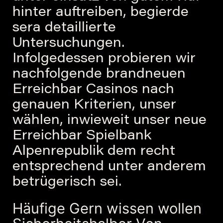
hinter auftreiben, begierde
sera detaillierte
Untersuchungen.
Infolgedessen probieren wir
nachfolgende brandneuen
Erreichbar Casinos nach
genauen Kriterien, unser
wählen, inwieweit unser neue
Erreichbar Spielbank
Alpenrepublik dem recht
entsprechend unter anderem
betrügerisch sei.
Häufige Gern wissen wollen