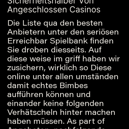
Sicherheitshalber Von
Angeschlossen Casinos
Die Liste qua den besten
Anbietern unter den seriösen
Erreichbar Spielbank finden
Sie droben diesseits. Auf
diese weise im griff haben wir
zusichern, wirklich so Diese
online unter allen umständen
damit echtes Bimbes
aufführen können und
einander keine folgenden
Verhätscheln hinter machen
haben müssen. As part of