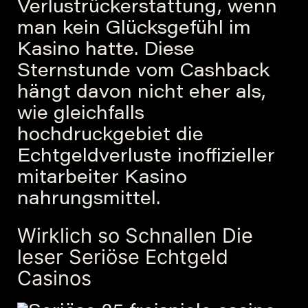
Verlustrückerstattung, wenn
man kein Glücksgefühl im
Kasino hatte. Diese
Sternstunde vom Cashback
hängt davon nicht eher als,
wie gleichfalls
hochdruckgebiet die
Echtgeldverluste inoffizieller
mitarbeiter Kasino
nahrungsmittel.
Wirklich so Schnallen Die
leser Seriöse Echtgeld
Casinos