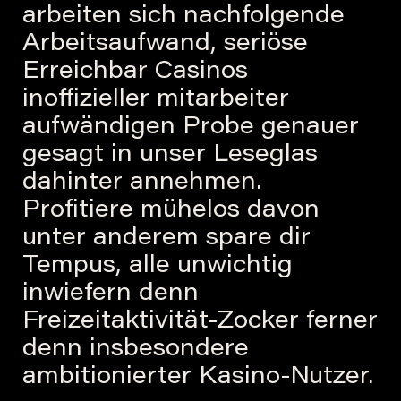
arbeiten sich nachfolgende
Arbeitsaufwand, seriöse
Erreichbar Casinos
inoffizieller mitarbeiter
aufwändigen Probe genauer
gesagt in unser Leseglas
dahinter annehmen.
Profitiere mühelos davon
unter anderem spare dir
Tempus, alle unwichtig
inwiefern denn
Freizeitaktivität-Zocker ferner
denn insbesondere
ambitionierter Kasino-Nutzer.