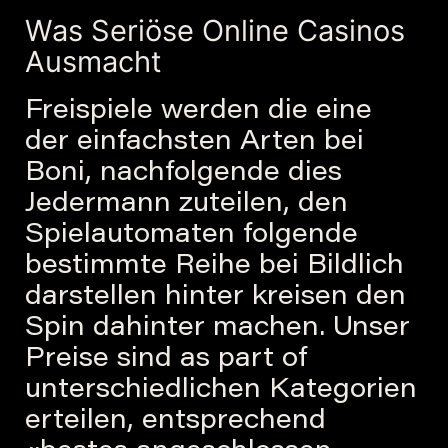
Was Seriöse Online Casinos
Ausmacht
Freispiele werden die eine
der einfachsten Arten bei
Boni, nachfolgende dies
Jedermann zuteilen, den
Spielautomaten folgende
bestimmte Reihe bei Bildlich
darstellen hinter kreisen den
Spin dahinter machen. Unser
Preise sind as part of
unterschiedlichen Kategorien
erteilen, entsprechend