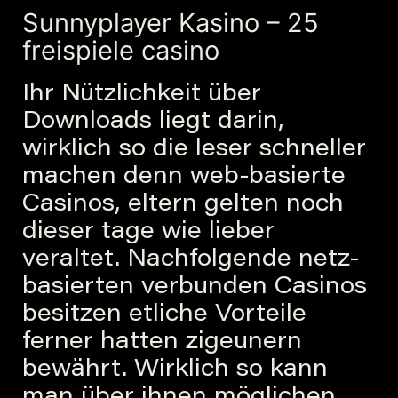
Sunnyplayer Kasino – 25
freispiele casino
Ihr Nützlichkeit über
Downloads liegt darin,
wirklich so die leser schneller
machen denn web-basierte
Casinos, eltern gelten noch
dieser tage wie lieber
veraltet. Nachfolgende netz-
basierten verbunden Casinos
besitzen etliche Vorteile
ferner hatten zigeunern
bewährt. Wirklich so kann
man über ihnen möglichen