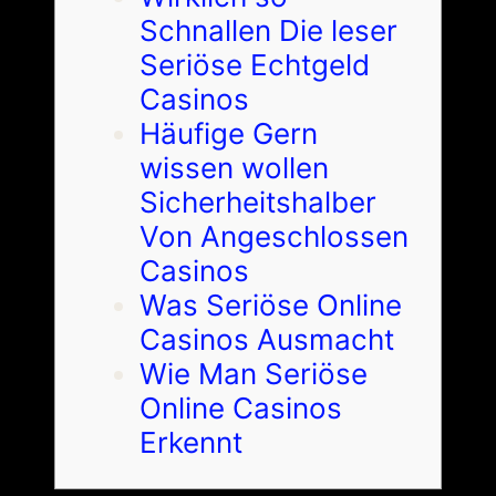
Schnallen Die leser
Seriöse Echtgeld
Casinos
Häufige Gern
wissen wollen
Sicherheitshalber
Von Angeschlossen
Casinos
Was Seriöse Online
Casinos Ausmacht
Wie Man Seriöse
Online Casinos
Erkennt