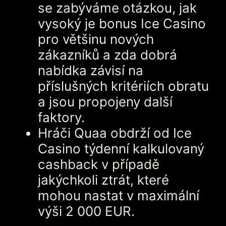
se zabýváme otázkou, jak
vysoký je bonus Ice Casino
pro většinu nových
zákazníků a zda dobrá
nabídka závisí na
příslušných kritériích obratu
a jsou propojeny další
faktory.
Hráči Quaa obdrží od Ice
Casino týdenní kalkulovaný
cashback v případě
jakýchkoli ztrát, které
mohou nastat v maximální
výši 2 000 EUR.