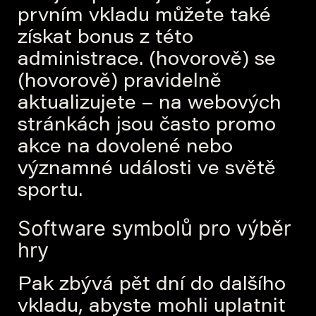
prvním vkladu můžete také
získat bonus z této
administrace. (hovorově) se
(hovorově) pravidelně
aktualizujete – na webových
stránkách jsou často promo
akce na dovolené nebo
významné události ve světě
sportu.
Software symbolů pro výběr
hry
Pak zbývá pět dní do dalšího
vkladu, abyste mohli uplatnit