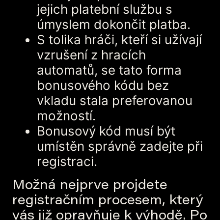
jejich platební službu s
úmyslem dokončit platba.
S tolika hráči, kteří si užívají
vzrušení z hracích
automatů, se tato forma
bonusového kódu bez
vkladu stala preferovanou
možností.
Bonusový kód musí být
umístěn správně zadejte při
registraci.
Možná nejprve projdete
registračním procesem, který
vás již opravňuje k výhodě. Po