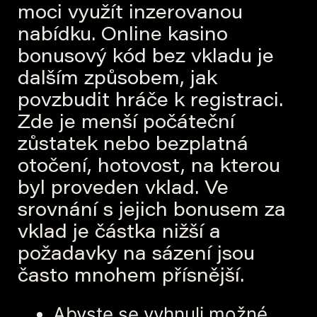
moci využít inzerovanou
nabídku. Online kasino
bonusový kód bez vkladu je
dalším způsobem, jak
povzbudit hráče k registraci.
Zde je menší počáteční
zůstatek nebo bezplatná
otočení, hotovost, na kterou
byl proveden vklad. Ve
srovnání s jejich bonusem za
vklad je částka nižší a
požadavky na sázení jsou
často mnohem přísnější.
Abyste se vyhnuli možné