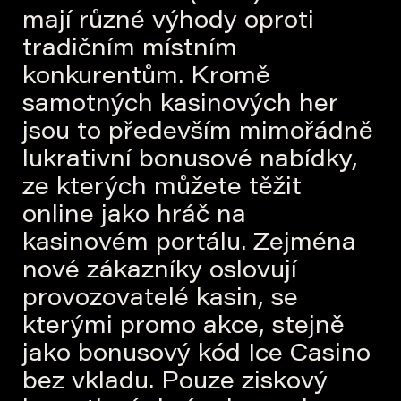
mají různé výhody oproti
tradičním místním
konkurentům. Kromě
samotných kasinových her
jsou to především mimořádně
lukrativní bonusové nabídky,
ze kterých můžete těžit
online jako hráč na
kasinovém portálu. Zejména
nové zákazníky oslovují
provozovatelé kasin, se
kterými promo akce, stejně
jako bonusový kód Ice Casino
bez vkladu. Pouze ziskový