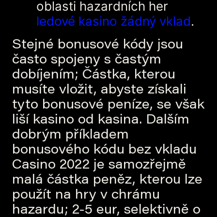
oblasti hazardních her
ledové kasino žádný vklad
.
Stejné bonusové kódy jsou
často spojeny s častým
dobíjením; Částka, kterou
musíte vložit, abyste získali
tyto bonusové peníze, se však
liší kasino od kasina. Dalším
dobrým příkladem
bonusového kódu bez vkladu
Casino 2022 je samozřejmě
malá částka peněz, kterou lze
použít na hry v chrámu
hazardu; 2-5 eur, selektivně o