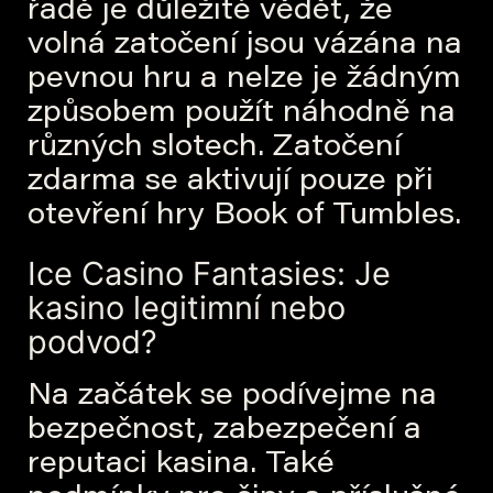
řadě je důležité vědět, že
volná zatočení jsou vázána na
pevnou hru a nelze je žádným
způsobem použít náhodně na
různých slotech. Zatočení
zdarma se aktivují pouze při
otevření hry Book of Tumbles.
Ice Casino Fantasies: Je
kasino legitimní nebo
podvod?
Na začátek se podívejme na
bezpečnost, zabezpečení a
reputaci kasina. Také