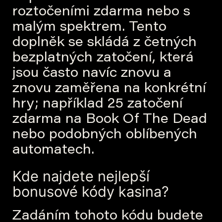
roztočeními zdarma nebo s
malým spektrem. Tento
doplněk se skládá z četných
bezplatných zatočení, která
jsou často navíc znovu a
znovu zaměřena na konkrétní
hry; například 25 zatočení
zdarma na Book Of The Dead
nebo podobných oblíbených
automatech.
Kde najdete nejlepší
bonusové kódy kasina?
Zadáním tohoto kódu budete