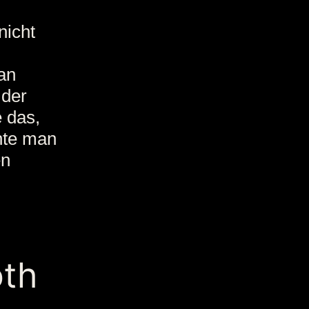
nicht
Man
 der
e das,
nnte man
en
oth