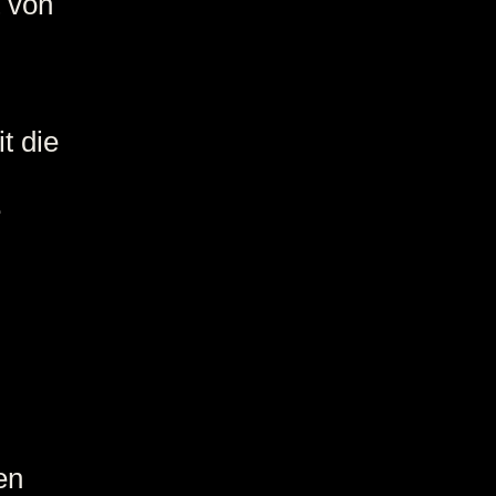
t von
t die
e
en