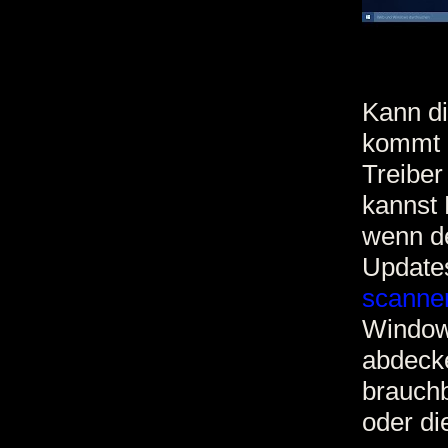
Kann di
kommt 
Treiber
kannst 
wenn de
Update
scanners
Windows
abdeck
brauchb
oder di