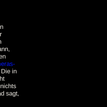
en
r
n
ann,
ren
meras-
 Die in
ht
nichts
d sagt,