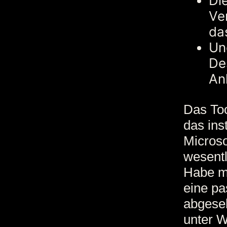
Di
Ve
da
Un
De
An
Das Too
das ins
Microso
wesentl
Habe mi
eine pa
abgeseh
unter W