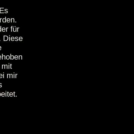
 Es
erden.
er für
. Diese
e
behoben
 mit
i mir
s
itet.