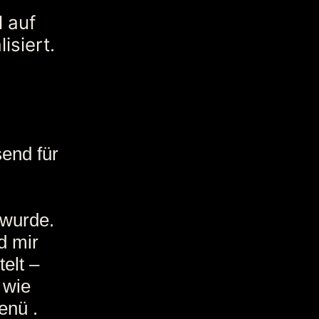
 auf
isiert.
send für
 wurde.
d mir
elt –
 wie
enü .