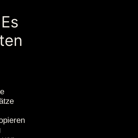
 Es
ten
te
ätze
opieren
g