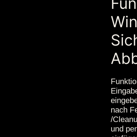
Fun
Win
Sic
Ab
Funktio
Eingabe
eingebe
nach F
/Cleanu
und per