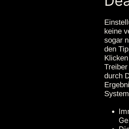
Dea
Einstel
keine v
sogar n
den Tip
Klicken
Treiber
durch D
Ergebn
Systems
Im
Ge