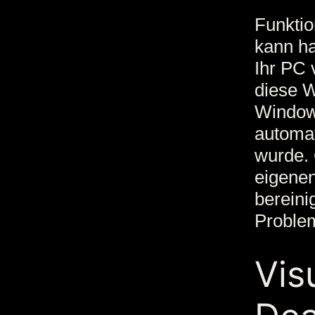
Funktio
kann ha
Ihr PC 
diese W
Window
automa
wurde. 
eigenen
bereini
Problem
Vis