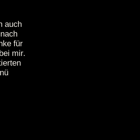
nn auch
 nach
nke für
bei mir.
kierten
enü