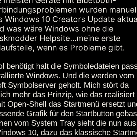
e meisten Geräte mit Bluetooth-
rbindungsproblemen wurden manuell
s Windows 10 Creators Update aktual
d was wäre Windows ohne die
skmodder Helpsite…meine erste
laufstelle, wenn es Probleme gibt.
l benötigt halt die Symboledateien pas
tallierte Windows. Und die werden vom
ft Symbolserver geholt. Mich stört da
ich mehr das Prinzip, wie das realisiert
t Open-Shell das Startmenü ersetzt un
ssende Grafik für den Startbutton gebast
en vom System Tray sieht die nun aus
indows 10, dazu das klassische Startm