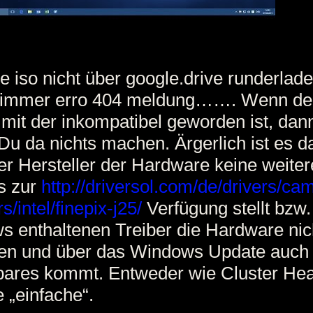
e iso nicht über google.drive runderlad
immer erro 404 meldung……. Wenn de
 mit der inkompatibel geworden ist, dan
Du da nichts machen. Ärgerlich ist es d
r Hersteller der Hardware keine weite
s zur
http://driversol.com/de/drivers/ca
/intel/finepix-j25/
Verfügung stellt bzw.
 enthaltenen Treiber die Hardware nic
en und über das Windows Update auch 
ares kommt. Entweder wie Cluster Hea
e „einfache“.