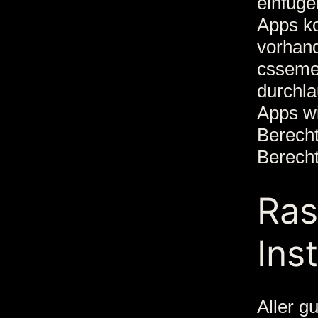
einfüge
Apps k
vorhand
csseme
durchla
Apps wi
Berech
Berecht
Ras
Inst
Aller g